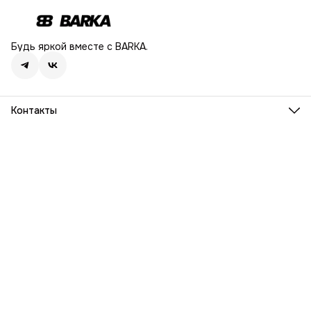
Будь яркой вместе с BARKA.
Контакты
Адрес
г. Москва, Ленинский проспект, дом 54
Телефон
8 (916) 932-06-38
Режим работы
ПН-ПТ, 9:00 - 18:00
Эл. почта
info@barka.ru