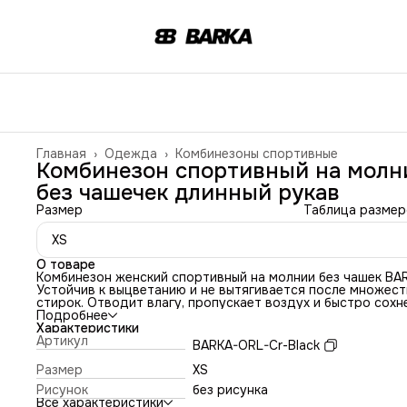
Главная
›
Одежда
›
Комбинезоны спортивные
Комбинезон спортивный на молн
без чашечек длинный рукав
Размер
Таблица размер
XS
О товаре
Комбинезон женский спортивный на молнии без чашек BAR
Устойчив к выцветанию и не вытягивается после множест
стирок. Отводит влагу, пропускает воздух и быстро сохн
Сидит на теле как вторая кожа, не скатывается и не
Подробнее
просвечивает при растяжении. Высокая посадка визуаль
Характеристики
удлиняет ноги и подчеркивает пропорции фигуры. За сче
Артикул
BARKA-ORL-Cr-Black
корсажного кроя – выгодно подчеркивает фигуру.
Представленная модель выполнена с ластовицей, что
Размер
XS
обеспечит комфорт и удобство в любой ситуации.
Рисунок
без рисунка
Рекомендуем учитывать: если ваши мерки находятся ме
Все характеристики
двумя размерами, лучше выбрать больший из них.