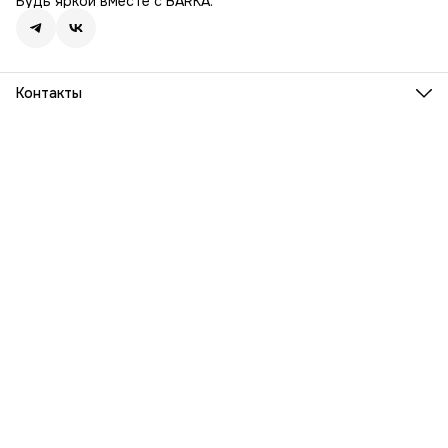
Будь яркой вместе с BARKA.
Контакты
Адрес
г. Москва, Ленинский проспект, дом 54
Телефон
8 (916) 932-06-38
Режим работы
ПН-ПТ, 9:00 - 18:00
Эл. почта
info@barka.ru