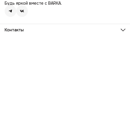
Будь яркой вместе с BARKA.
Контакты
Адрес
г. Москва, Ленинский проспект, дом 54
Телефон
8 (916) 932-06-38
Режим работы
ПН-ПТ, 9:00 - 18:00
Эл. почта
info@barka.ru