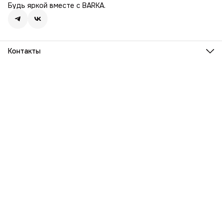
Будь яркой вместе с BARKA.
Контакты
Адрес
г. Москва, Ленинский проспект, дом 54
Телефон
8 (916) 932-06-38
Режим работы
ПН-ПТ, 9:00 - 18:00
Эл. почта
info@barka.ru