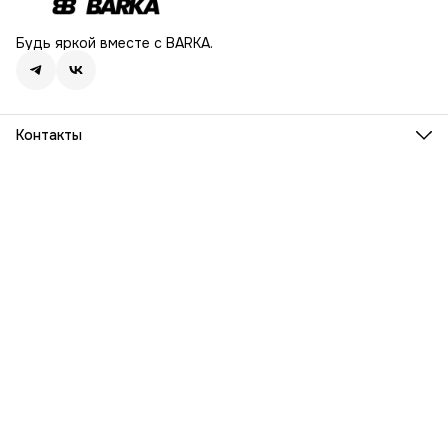
Будь яркой вместе с BARKA.
Контакты
Адрес
г. Москва, Ленинский проспект, дом 54
Телефон
8 (916) 932-06-38
Режим работы
ПН-ПТ, 9:00 - 18:00
Эл. почта
info@barka.ru