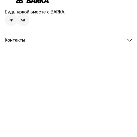
Будь яркой вместе с BARKA.
Контакты
Адрес
г. Москва, Ленинский проспект, дом 54
Телефон
8 (916) 932-06-38
Режим работы
ПН-ПТ, 9:00 - 18:00
Эл. почта
info@barka.ru