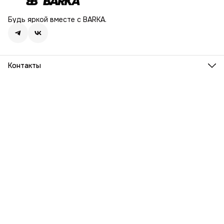
Будь яркой вместе с BARKA.
Контакты
Адрес
г. Москва, Ленинский проспект, дом 54
Телефон
8 (916) 932-06-38
Режим работы
ПН-ПТ, 9:00 - 18:00
Эл. почта
info@barka.ru