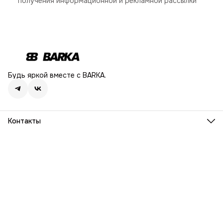
получения информационной и рекламной рассылки
Будь яркой вместе с BARKA.
Контакты
Адрес
г. Москва, Ленинский проспект, дом 54
Телефон
8 (916) 932-06-38
Режим работы
ПН-ПТ, 9:00 - 18:00
Эл. почта
info@barka.ru