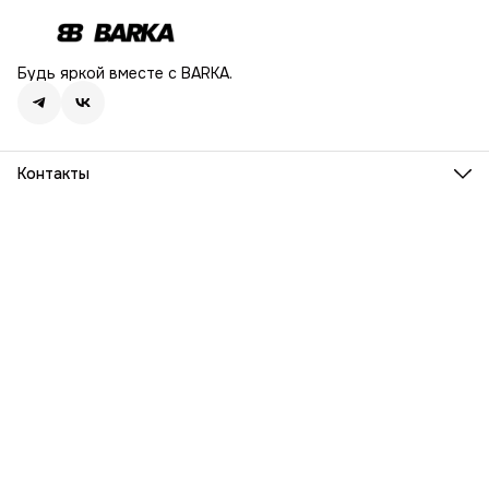
Будь яркой вместе с BARKA.
Контакты
Адрес
г. Москва, Ленинский проспект, дом 54
Телефон
8 (916) 932-06-38
Режим работы
ПН-ПТ, 9:00 - 18:00
Эл. почта
info@barka.ru