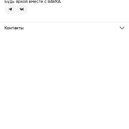
Будь яркой вместе с BARKA.
Контакты
Адрес
г. Москва, Ленинский проспект, дом 54
Телефон
8 (916) 932-06-38
Режим работы
ПН-ПТ, 9:00 - 18:00
Эл. почта
info@barka.ru