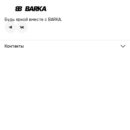
Будь яркой вместе с BARKA.
Контакты
Адрес
г. Москва, Ленинский проспект, дом 54
Телефон
8 (916) 932-06-38
Режим работы
ПН-ПТ, 9:00 - 18:00
Эл. почта
info@barka.ru