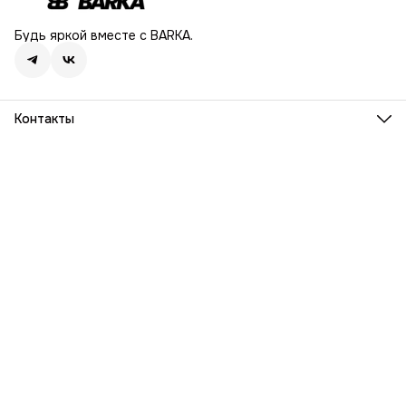
Будь яркой вместе с BARKA.
Контакты
Адрес
г. Москва, Ленинский проспект, дом 54
Телефон
8 (916) 932-06-38
Режим работы
ПН-ПТ, 9:00 - 18:00
Эл. почта
info@barka.ru