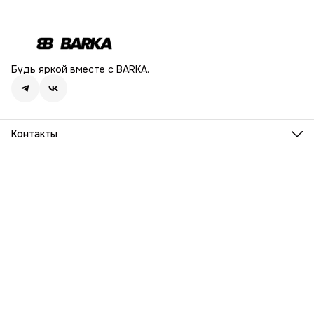
Будь яркой вместе с BARKA.
Контакты
Адрес
г. Москва, Ленинский проспект, дом 54
Телефон
8 (916) 932-06-38
Режим работы
ПН-ПТ, 9:00 - 18:00
Эл. почта
info@barka.ru