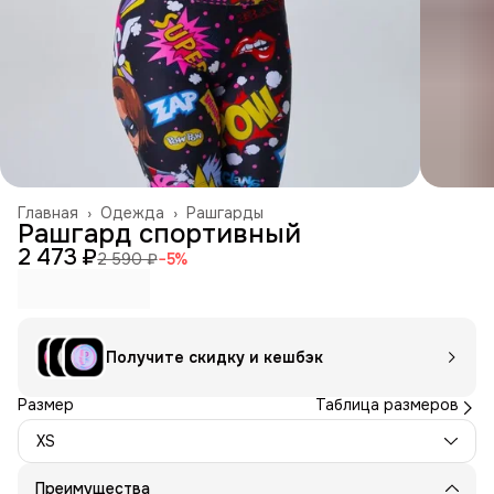
Главная
›
Одежда
›
Рашгарды
Рашгард спортивный
2 473 ₽
2 590 ₽
−
5
%
Получите скидку и кешбэк
Размер
Таблица размеров
XS
Преимущества