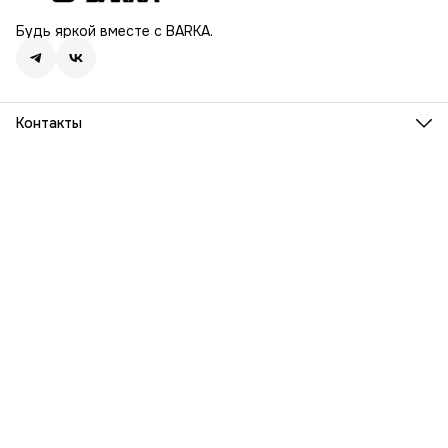
Будь яркой вместе с BARKA.
Контакты
Адрес
г. Москва, Ленинский проспект, дом 54
Телефон
8 (916) 932-06-38
Режим работы
ПН-ПТ, 9:00 - 18:00
Эл. почта
info@barka.ru