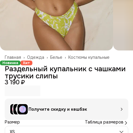
Главная
›
Одежда
›
Белье
›
Костюмы купальные
Новинка
Хит
Раздельный купальник с чашками
трусики слипы
3 190 ₽
Получите скидку и кешбэк
Размер
Таблица размеров
XS