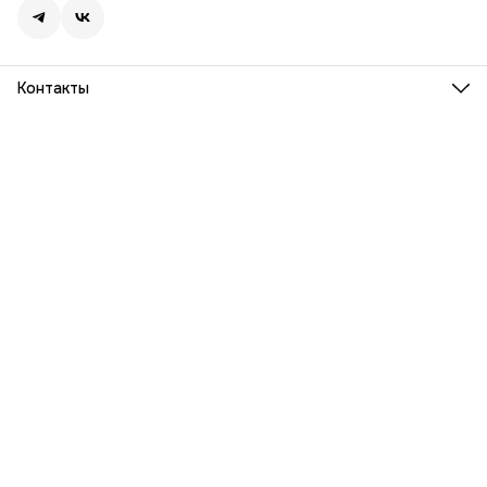
Контакты
Адрес
г. Москва, Ленинский проспект, дом 54
Телефон
8 (916) 932-06-38
Режим работы
ПН-ПТ, 9:00 - 18:00
Эл. почта
info@barka.ru