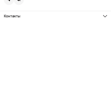
Контакты
Адрес
г. Москва, Ленинский проспект, дом 54
Телефон
8 (916) 932-06-38
Режим работы
ПН-ПТ, 9:00 - 18:00
Эл. почта
info@barka.ru