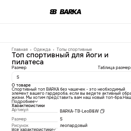
Главная
›
Одежда
›
Топы спортивные
Топ спортивный для йоги и
пилатеса
Размер
Таблица размер
S
О товаре
Спортивный топ BARKA без чашечек - это необходимый
элемент вашего гардероба, если вы ведете активный обр
жизни. Мы хотим представить вам наш новый топ-бра.Наш
спортивный женский выполнен из двойного бифлекса,
Подробнее
который обеспечивает максимальную поддержку и комф
Характеристики
для вашей груди. Это означает, что вы можете забыть о
Артикул
BARKA-TB-LeoB&W
неудобстве, которое обычно возникает во время
тренировок.Но это еще не все! Наш топ-бра также облад
Размер
S
ярким и современным дизайном. Леопардовый принт буд
Рисунок
леопардовый
отлично сочетаться с любыми спортивными штанами или
Все характеристики
леггинсами.Качество нашего топ-бра безупречно благода