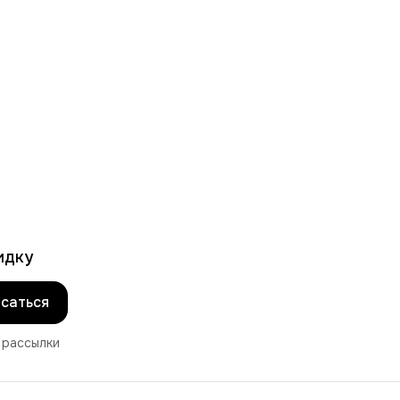
идку
саться
 рассылки