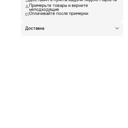
ый
Примерьте товары и верните
вам
неподходящие
х
Оплачивайте после примерки
са
у
Доставка
ся и
 что
гда
ый и
ра -
ша
й с