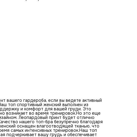
использованию высококачественной ткани. Топ спортивн
женский оснащен влагоотводящей тканью, что позволит 
чувствовать себя свежими и сухими даже во время самы
интенсивных тренировок.Наш топ спортивный для фитне
имеет удобную конструкцию, которая подчеркивает ваш
грудь и обеспечивает лучшую возможную поддержку во
время подъемов и других интенсивных упражнений. Топ
бюстгалтер обеспечивает превосходную фиксацию и
отличную свободу движения.И последнее, но не менее
важное, - наш топ спортивный для фитнеса легко стирает
не теряет свой цвет или форму. Вы можете быть уверены,
он будет выглядеть так же свежим, как и в первый раз, ко
вы его наденете.В общем, если вы ищете стильный, удобн
поддерживающий топ спортивный женский, то наш топ-б
идеальный выбор для вас. Вы заслуживаете лучшего, и на
продукция поможет вам достичь ваших спортивных целе
комфортом и уверенностью.
нт вашего гардероба, если вы ведете активный
Наш топ спортивный женский выполнен из
ддержку и комфорт для вашей груди. Это
чно возникает во время тренировок.Но это еще
дизайном. Леопардовый принт будет отлично
Качество нашего топ-бра безупречно благодаря
женский оснащен влагоотводящей тканью, что
время самых интенсивных тренировок.Наш топ
ая подчеркивает вашу грудь и обеспечивает