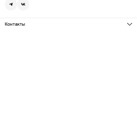
Контакты
Адрес
г. Москва, Ленинский проспект, дом 54
Телефон
8 (916) 932-06-38
Режим работы
ПН-ПТ, 9:00 - 18:00
Эл. почта
info@barka.ru