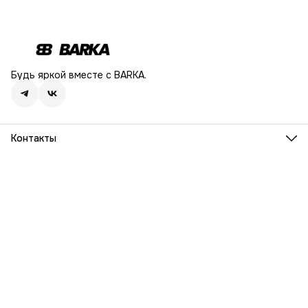
Будь яркой вместе с BARKA.
Контакты
Адрес
г. Москва, Ленинский проспект, дом 54
Телефон
8 (916) 932-06-38
Режим работы
ПН-ПТ, 9:00 - 18:00
Эл. почта
info@barka.ru