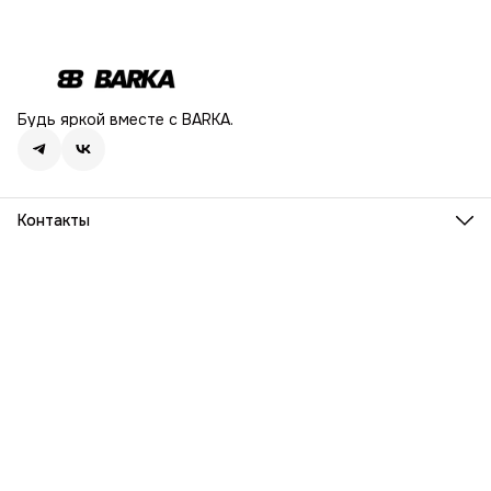
Будь яркой вместе с BARKA.
Контакты
Адрес
г. Москва, Ленинский проспект, дом 54
Телефон
8 (916) 932-06-38
Режим работы
ПН-ПТ, 9:00 - 18:00
Эл. почта
info@barka.ru