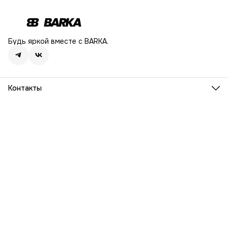
Будь яркой вместе с BARKA.
Контакты
Адрес
г. Москва, Ленинский проспект, дом 54
Телефон
8 (916) 932-06-38
Режим работы
ПН-ПТ, 9:00 - 18:00
Эл. почта
info@barka.ru