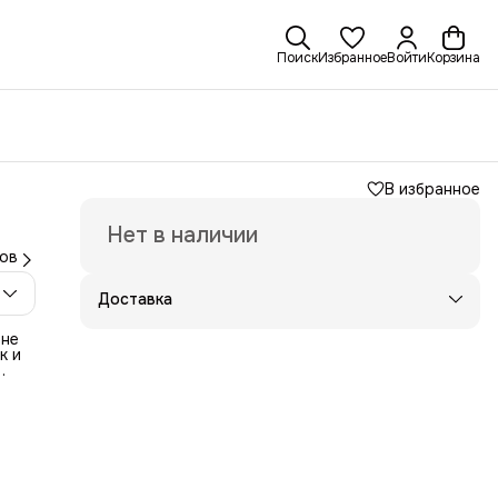
Поиск
Избранное
Войти
Корзина
В избранное
Нет в наличии
ов
Доставка
 не
к и
дке
тан
и не