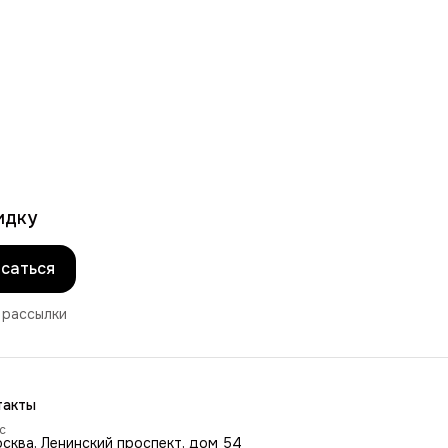
идку
саться
 рассылки
такты
с
осква, Ленинский проспект, дом 54