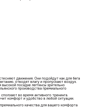
модель выполнена с ластовицей, что обеспечит комфорт
удобство в любой ситуации.
Товары Barka - российского производства. Мы шьем оде
премиального качества для вашего комфорта и
индивидуальности по доступной цене.
В нашем магазине можно ознакомиться со всем
ассортиментом товара.
 стесняют движения. Они подойдут как для бега
цветанию, отводят влагу и пропускают воздух.
я высокой посадке леггинсы зрительно
тальянского производства премиального
 сползают во время активного тренинга.
ечит комфорт и удобство в любой ситуации.
 премиального качества для вашего комфорта