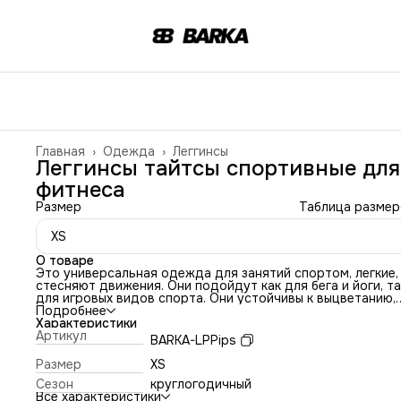
Главная
›
Одежда
›
Леггинсы
Леггинсы тайтсы спортивные для
фитнеса
Размер
Таблица размер
XS
О товаре
Это универсальная одежда для занятий спортом, легкие,
стесняют движения. Они подойдут как для бега и йоги, та
для игровых видов спорта. Они устойчивы к выцветанию,
отводят влагу и пропускают воздух. Быстро сохнут, не
Подробнее
вытягиваются и не скатываются, благодаря высокой поса
Характеристики
леггинсы зрительно вытягивают ноги. Спортивные лосины
Артикул
BARKA-LPPips
выполнены из ткани итальянского производства
премиального качества ее состав - полиэстер 80%, элас
Размер
XS
20%.
Сезон
круглогодичный
За счет плотного широкого пояса лосины отлично сидят 
Все характеристики
сползают во время активного тренинга. Представленная