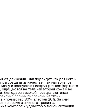
20%. За счет плотного широкого пояса лосины отлично с
и не сползают во время активного тренинга. Представле
модель выполнена с ластовицей, что обеспечит комфорт
удобство в любой ситуации.
Товары Barka производятся в России и создаются с
использованием только качественных материалов. Мы
предлагаем одежду премиального качества, которая
обеспечивает ваш комфорт и индивидуальность, при это
она доступна по разумной цене.
няют движения. Они подойдут как для бега и
гинсы созданы из качественных материалов,
 влагу и пропускают воздух для комфортного
, ощущаются на теле как вторая кожа и не
. Благодаря высокой посадке, леггинсы
ртивные лосины выполнены из ткани
в - полиэстер 80%, эластан 20%. За счет
ют во время активного тренинга.
ечит комфорт и удобство в любой ситуации.