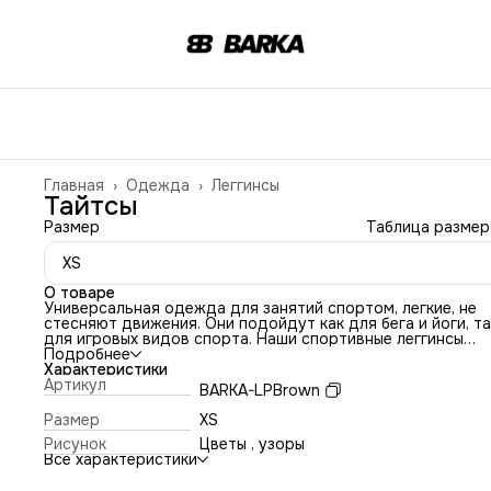
Главная
›
Одежда
›
Леггинсы
Тайтсы
Размер
Таблица размер
XS
О товаре
Универсальная одежда для занятий спортом, легкие, не
стесняют движения. Они подойдут как для бега и йоги, та
для игровых видов спорта. Наши спортивные леггинсы
созданы из качественных материалов, которые обеспечи
Подробнее
устойчивость к выцветанию, отводят влагу и пропускают
Характеристики
воздух для комфортного ношения. Они быстро сохнут и н
Артикул
BARKA-LPBrown
вытягиваются после стирок, ощущаются на теле как втор
кожа и не скатываются, не просвечивают даже при сильн
Размер
XS
растяжении. Благодаря высокой посадке, леггинсы зрите
Рисунок
Цветы , узоры
вытягивают пропорции тела и удлиняют ноги. Спортивны
Все характеристики
лосины выполнены из ткани итальянского производства
премиального качества ее состав - полиэстер 80%, элас