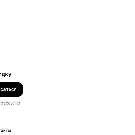
идку
саться
 рассылки
такты